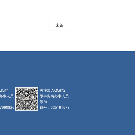
末篇
QQ群
关注加入QQ群2
办事人员
限事务所办事人员
添加
960826
群号：625191573