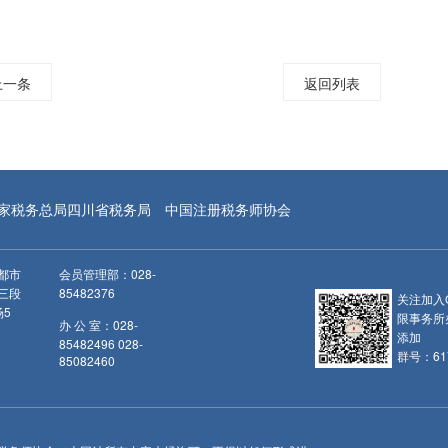
上一条
返回列表
家税务总局四川省税务局
中国注册税务师协会
都市
会员管理部：028-
三段
85482376
关注加入
场5
限事务所
办 公 室：028-
添加
85482496 028-
群号：617
85082460