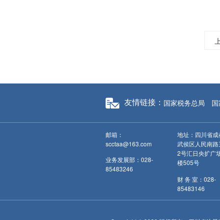
国家税务总局
国
友情链接：
邮箱：
地址：四川省成
scctaa@163.com
武侯区人民南路
2号汇日央扩广
业务发展部：028-
楼505号
85483246
财 务 室：028-
85483146