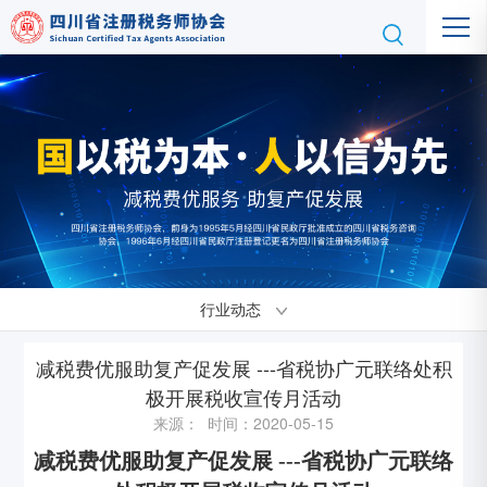
行业动态
减税费优服助复产促发展 ---省税协广元联络处积
极开展税收宣传月活动
来源： 时间：2020-05-15
减税费优服助复产促发展 ---省税协广元联络