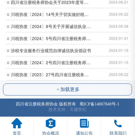
○
公告
协会关于2023年度税务师事务所及分支机构
四川省注册税务师协会关于2023年度等级
2024-06-21
○
和执业税务师年检合格名单的公告
税务师事务所认定的公示
川税协发〔2024〕14号关于切实做好税务
2024-05-22
○
师事务所提档升级工作的通知
川税协发〔2024〕8号关于开展诚信执业承
2024-05-08
○
诺活动的通知
川税协发〔2024〕5号四川省注册税务师协
2024-01-31
○
会关于开展2024年税务师行业自律检查工作
涉税专业服务行业规范自律诚信执业倡议书
2024-01-15
○
的通知
川税协发〔2024〕2号四川省注册税务师协
2024-01-15
○
会关于报送2023年收入增长数据的通知
川税协发〔2023〕27号四川省注册税务师
2023-09-22
协会关于2023年税务师行业自律检查情况的
加载更多
通报
四川省注册税务师协会 版权所有
蜀ICP备14007840号-1
技术支持：天健世纪
首页
协会概况
通知公告
联系我们