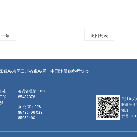
上一条
返回列表
家税务总局四川省税务局
中国注册税务师协会
都市
会员管理部：028-
三段
85482376
关注加入
场5
限事务所
办 公 室：028-
添加
85482496 028-
群号：617
85082460