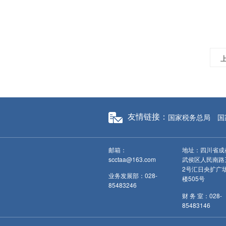
国家税务总局
国
友情链接：
邮箱：
地址：四川省成
scctaa@163.com
武侯区人民南路
2号汇日央扩广
业务发展部：028-
楼505号
85483246
财 务 室：028-
85483146